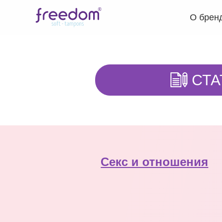
О брен
СТА
Секс и отношения