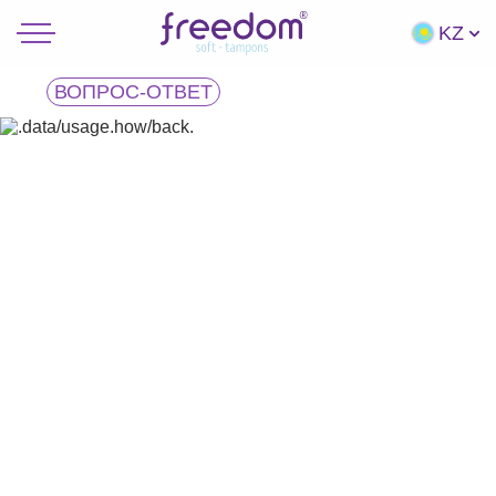
KZ
ВОПРОС-ОТВЕТ
Вымой руки с мылом.
Достань тампон из упаковки, при необходимости
смочи его чистой водой или лубрикантом.
Слегка сдави тампон по бокам и в положении
приседа введи его вершиной вперёд
максимально глубоко, до соприкосновения
с шейкой матки.