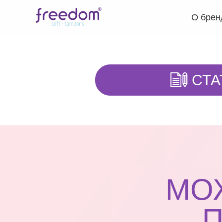
О брен
СТА
МОЖ