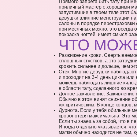
Прямого запрета бить тату при мес
приличный мастер с хорошими мат
запустившие в твоем теле этот ба
девушки влияние менструации на 
салоны в порядке перестраховки 
при месячных можно, это всегда о
покраска ногтей, имеет смысл раз
ЧТО МОЖЕ
Разжижение крови. Свертываемост
сплошных сгустков, а это затрудн
кровить сильнее и дольше, чем эт
Отек. Многие девушки наблюдают 
и проходит на 3-4 день цикла или
можешь наблюдать лишние кило-два
в области тату, сделанного во вр
Долгое заживление. Заживление м
Обычно в этом винят снижение об
уж критическим. В конце концов, 
Дурнота. Если у тебя обильные ме
кровопотеря максимальна. Это мо
Если ты знаешь за собой, что в п
Иногда отдельно указывается, чт
матки обычно находится не там, 