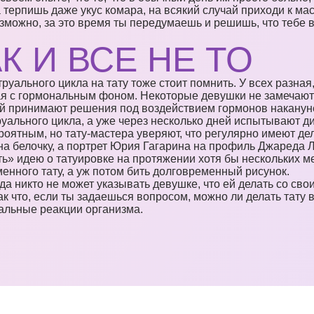
 терпишь даже укус комара, на всякий случай приходи к ма
зможно, за это время ты передумаешь и решишь, что тебе 
К И ВСЕ НЕ ТО
уального цикла на тату тоже стоит помнить. У всех разная
ая с гормональным фоном. Некоторые девушки не замечают
рой принимают решения под воздействием гормонов накану
руального цикла, а уже через несколько дней испытывают д
ероятным, но тату-мастера уверяют, что регулярно имеют д
а белочку, а портрет Юрия Гагарина на профиль Джареда Ле
ь» идею о татуировке на протяжении хотя бы нескольких м
енного тату, а уж потом бить долговременный рисунок.
гда никто не может указывать девушке, что ей делать со св
ак что, если ты задаешься вопросом, можно ли делать тату
альные реакции организма.