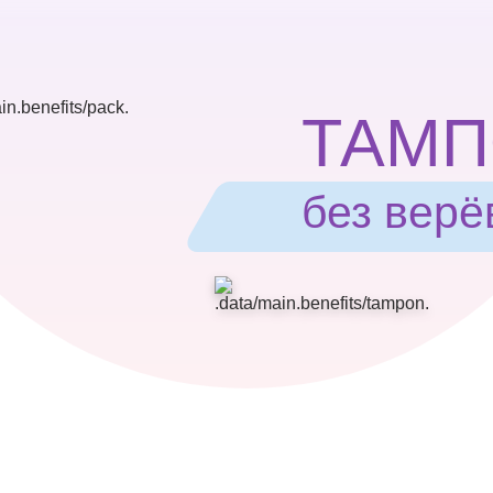
ТАМ
без верё