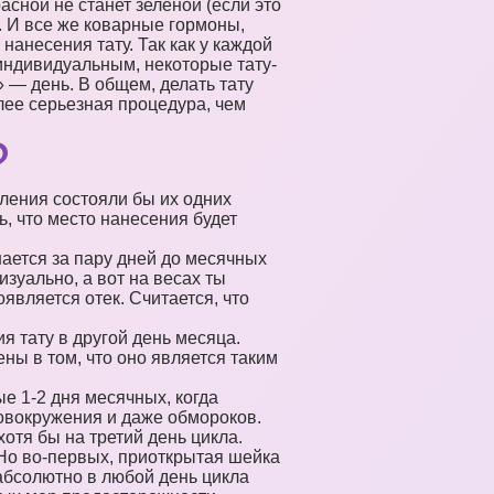
расной не станет зеленой (если это
. И все же коварные гормоны,
нанесения тату. Так как у каждой
индивидуальным, некоторые тату-
 — день. В общем, делать тату
олее серьезная процедура, чем
?
ления состояли бы их одних
ь, что место нанесения будет
нается за пару дней до месячных
изуально, а вот на весах ты
является отек. Считается, что
 тату в другой день месяца.
ны в том, что оно является таким
е 1-2 дня месячных, когда
овокружения и даже обмороков.
отя бы на третий день цикла.
 Но во-первых, приоткрытая шейка
 абсолютно в любой день цикла