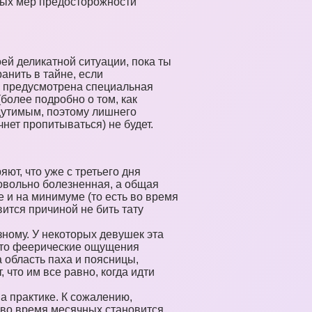
мых мер предосторожности
ей деликатной ситуации, пока ты
анить в тайне, если
и предусмотрена специальная
более подробно о том, как
щутимым, поэтому лишнего
нет пропитываться) не будет.
т, что уже с третьего дня
довольно болезненная, а общая
е и на минимуме (то есть во время
ится причиной не бить тату
зному. У некоторых девушек эта
, что феерические ощущения
 область паха и поясницы,
 что им все равно, когда идти
а практике. К сожалению,
, во время месячных становится