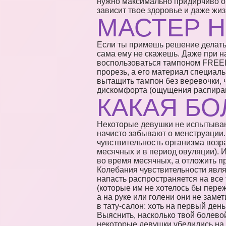
нужно максимально придирчиво от
зависит твое здоровье и даже жиз
МАСТЕР Н
Если ты примешь решение делать 
сама ему не скажешь. Даже при н
воспользоваться тампоном FREED
прорезь, а его материал специал
вытащить тампон без веревочки,
дискомфорта (ощущения распирани
КАКАЯ БО
Некоторые девушки не испытывают
начисто забывают о менструации.
чувствительность организма возра
месячных и в период овуляции). И
во время месячных, а отложить п
Колебания чувствительности явля
напасть распространяется на все 
(которые им не хотелось бы пере
а на руке или голени они не заме
в тату-салон: хоть на первый день
Выяснить, насколько твой болевой
некоторые девушки убедились на 