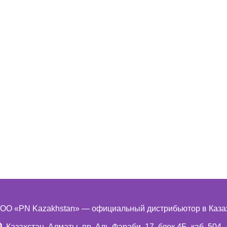
ОО «PN Kazakhstan» — официальный дистрибьютор в Каза
Казахстан, Алматы, пр. Аль-Фараби, 17, блок 4Б, каб. 504