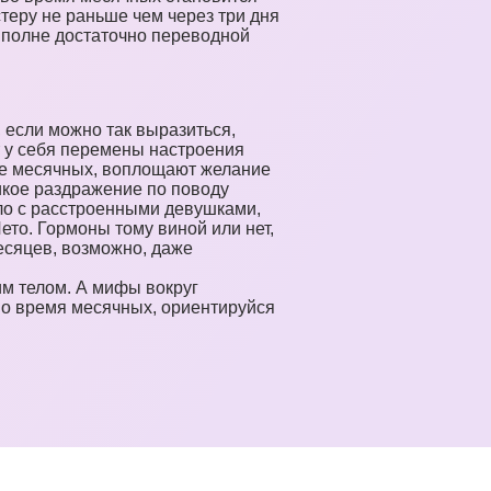
стеру не раньше чем через три дня
вполне достаточно переводной
, если можно так выразиться,
 у себя перемены настроения
не месячных, воплощают желание
икое раздражение по поводу
ело с расстроенными девушками,
то. Гормоны тому виной или нет,
есяцев, возможно, даже
оим телом. А мифы вокруг
 во время месячных, ориентируйся