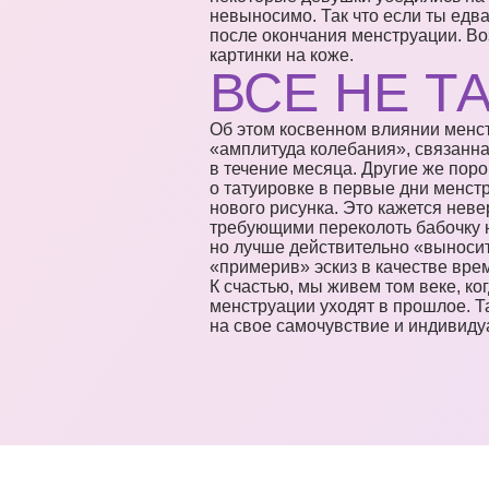
невыносимо. Так что если ты едва
после окончания менструации. Во
картинки на коже.
ВСЕ НЕ ТА
Об этом косвенном влиянии менстр
«амплитуда колебания», связанн
в течение месяца. Другие же по
о татуировке в первые дни менст
нового рисунка. Это кажется нев
требующими переколоть бабочку н
но лучше действительно «выносит
«примерив» эскиз в качестве врем
К счастью, мы живем том веке, ко
менструации уходят в прошлое. Т
на свое самочувствие и индивиду