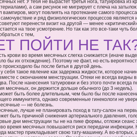
ячных нет. У тебя не вырастет третья нога, татуировка из к
ериалами), а сам рисунок не мигрирует с плеча на затылок
л вампиров, могут повлиять на протекание самого процесса 
самочувствие и ряд физиологических процессов является 
советуют перенести визит на другой — менее «критический»
стается на твое усмотрение. Но так как это все-таки чуть б
обраться с тем,
Т ПОЙТИ НЕ ТАК
ь крови во время месячных слегка снижается (иначе выде
ило бы их отхождение). Поэтому не факт, но есть вероятност
о происходило бы после битья в другой день.
у себя такое явление как задержка жидкости, которое начи
 вместе с окончанием менструации. Отеки не всегда видны в
. После нанесения татуировки и без этого почти всегда по
емя месячных, он держится дольше обычного (до 3 недель).
ожет быть более длительным, чем было бы после нанесения
щего иммунитета, однако современные гинекологи не увере
месячные — не болезнь.
сячные, лучше не планировать поход в тату-салон на первы
жет быть причиной снижения артериального давления, гол
ервые дни менструации ты не на пике формы, отложи сеанс х
о во время месячных повышается риск передачи инфекции.
куда мастер прикладывает свою тату-машинку. А во-вторых,