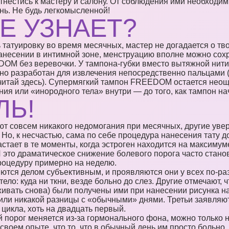
нестись к мастеру и салону. От соблюдения ими необходи
нь. Не будь легкомысленной!
Е УЗНАЕТ?
татуировку во время месячных, мастер не догадается о тво
анесении в интимной зоне, менструацию вполне можно сохр
OM без веревочки. У тампона-губки вместо вытяжной нит
ьно разработан для извлечения непосредственно пальцами (
 читай здесь). Супермягкий тампон FREEDOM остается нео
я или «инородного тела» внутри — до того, как тампон нач
ЛЬ!
 совсем никакого недомогания при месячных, другие уверяю
 Но, к несчастью, сама по себе процедура нанесения тату 
стает в те моменты, когда эстроген находится на максимум
 это драматическое снижение болевого порога часто станов
роцедуру примерно на неделю.
ются делом субъективным, и проявляются они у всех по-ра
тело: куда ни ткни, везде больно до слез. Другие отмечают
живать снова) были получены ими при нанесении рисунка на
тили никакой разницы с «обычными» днями. Третьи заявляют,
 цикла, хоть на двадцать первый.
 порог меняется из-за гормонального фона, можно только н
своем опыте, что то, что в обычный день им просто больно