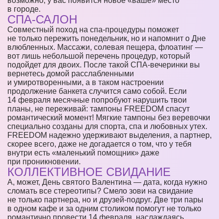
возможно, у вас появится новое «ваше» место
в городе.
СПА-САЛОН
Совместный поход на спа-процедуры поможет
не только пережить понедельник, но и напомнит о Дне
влюбленных. Массажи, солевая пещера, флоатинг —
вот лишь небольшой перечень процедур, который
подойдет для двоих. После такой СПА-вечеринки вы
вернетесь домой расслабленными
и умиротворенными, а в таком настроении
продолжение банкета случится само собой. Если
14 февраля месячные попробуют нарушить твои
планы, не переживай: тампоны FREEDOM спасут
романтический момент! Мягкие тампоны без веревочки
специально созданы для спорта, спа и любовных утех.
FREEDOM надежно удерживают выделения, а партнер,
скорее всего, даже не догадается о том, что у тебя
внутри есть «маленький помощник» даже
при проникновении.
КОЛЛЕКТИВНОЕ СВИДАНИЕ
А, может, День святого Валентина — дата, когда нужно
сломать все стереотипы? Смело зови на свидание
не только партнера, но и друзей-подруг. Две три пары
в одном кафе и за одним столиком помогут не только
романтично провести 14 февраля, наслаждаясь