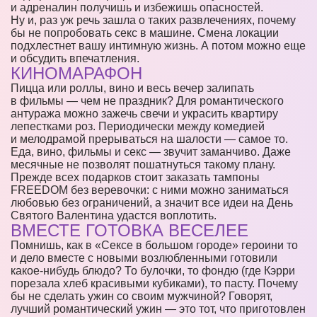
и адреналин получишь и избежишь опасностей.
Ну и, раз уж речь зашла о таких развлечениях, почему
бы не попробовать секс в машине. Смена локации
подхлестнет вашу интимную жизнь. А потом можно еще
и обсудить впечатления.
КИНОМАРАФОН
Пицца или роллы, вино и весь вечер залипать
в фильмы — чем не праздник? Для романтического
антуража можно зажечь свечи и украсить квартиру
лепестками роз. Периодически между комедией
и мелодрамой прерываться на шалости — самое то.
Еда, вино, фильмы и секс — звучит заманчиво. Даже
месячные не позволят пошатнуться такому плану.
Прежде всех подарков стоит заказать тампоны
FREEDOM без веревочки: с ними можно заниматься
любовью без ограничений, а значит все идеи на День
Святого Валентина удастся воплотить.
ВМЕСТЕ ГОТОВКА ВЕСЕЛЕЕ
Помнишь, как в «Сексе в большом городе» героини то
и дело вместе с новыми возлюбленными готовили
какое-нибудь блюдо? То булочки, то фондю (где Кэрри
порезала хлеб красивыми кубиками), то пасту. Почему
бы не сделать ужин со своим мужчиной? Говорят,
лучший романтический ужин — это тот, что приготовлен