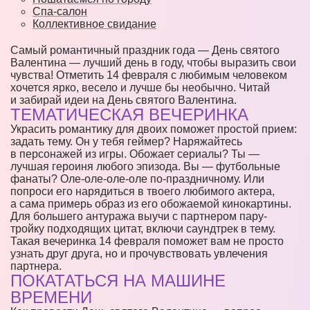
Спа-салон
Коллективное свидание
Самый романтичный праздник года — День святого
Валентина — лучший день в году, чтобы выразить свои
чувства! Отметить 14 февраля с любимым человеком
хочется ярко, весело и лучше бы необычно. Читай
и забирай идеи на День святого Валентина.
ТЕМАТИЧЕСКАЯ ВЕЧЕРИНКА
Украсить романтику для двоих поможет простой прием:
задать тему. Он у тебя геймер? Наряжайтесь
в персонажей из игры. Обожает сериалы? Ты —
лучшая героиня любого эпизода. Вы — футбольные
фанаты? Оле-оле-оле-оле по-праздничному. Или
попроси его нарядиться в твоего любимого актера,
а сама примерь образ из его обожаемой кинокартины.
Для большего антуража выучи с партнером пару-
тройку подходящих цитат, включи саундтрек в тему.
Такая вечеринка 14 февраля поможет вам не просто
узнать друг друга, но и прочувствовать увлечения
партнера.
ПОКАТАТЬСЯ НА МАШИНЕ
ВРЕМЕНИ