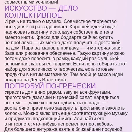
совместными усилиями!
ИСКУССТВО — ДЕЛО
КОЛЛЕКТИВНОЕ
И речь не только о музеях. Совместное творчество
объединяет и раззадоривает. Хорошей идеей будет
нарисовать картину, используя собственные тела
вместо кисти. Краски для бодиарта сейчас купить
не проблема — их можно даже получить с доставкой
на дом. Пара ватманов в придачу, — и материальная
база для рисования обеспечена. Такую картину можно
потом даже повесить в рамку, каждый раз с улыбкой
вспоминая, как вы ее творили. Если лень собирать этот
набор для эротического творчества, есть готовые
продукты в интим-магазинах. Там вообще масса идей
подарка на День Валентина.
ПОПРОБУЙ ПО-ГРЕЧЕСКИ
Украсить дом виноградом, закупиться фруктами,
приготовить дзадзики и греческий салат, нарядиться
по теме — даже костюм подбирать не надо, —
достаточно правильно завернуть простыню и заколоть
волосы. Можно включить еще соответствующую музыку
и придумать подходящий миф. Или найти его
в интернете: что-нибудь непременно про любовь.
Для большего антуража взять в ближайшей посудной