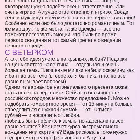
Как провести День святого Валентина — вопрос,
к которому нужно подойти очень ответственно. Или
очень игриво. А лучше ответственно и игриво. Своди
себя и мужчину своей мечты на ваше первое свидание!
Особенно если оно было достаточно романтичным. Тот
же маршрут, те же места, та же одежда — все это
поможет воссоздать эмоции, что были во время
первого свидания и тот самый трепет в ожидании
первого поцелуя.
С ВЕТЕРКОМ
А как тебе идея улететь на крыльях любви? Подарки
на День святого Валентина — отдельная и очень
большая тема. Плюшевые мишки набили оскомину, как
и бант во все тело (второе хотя бы пикантно, но все
равно вызывает вопросы).
Одним из вариантов нетривиального презента может
стать полет на вертолете. Сейчас в большинстве
российских городов множество предложений. Можно
подобрать комфортное время — от 15 минут и больше,
определиться с нужной суммой — от 10 тысяч
рублей — и воспарить от любви.
Любишь быть поближе к земле, но адреналина все
равно хочется? Как насчет курса экстремального
вождения или картинга? Ведь рисковать тоже нужно
под присмотром профессионалов. А тут ты