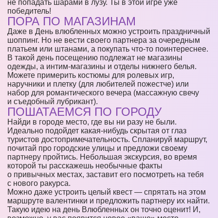
не попадать шарами в лузу. Ты в этой игре уже
победитель!
ПОРА ПО МАГАЗИНАМ
Даже в День влюбленных можно устроить праздничный
шоппинг. Но не вести своего партнера за очередным
платьем или штанами, а покупать что-то поинтереснее.
В такой день посещению подлежат не магазины
одежды, а интим-магазины и отделы нижнего белья.
Можете примерить костюмы для ролевых игр,
наручники и плетку (для любителей пожестче) или
набор для романтического вечера (массажную свечу
и съедобный лубрикант).
ПОШАТАЕМСЯ ПО ГОРОДУ
Найди в городе место, где вы ни разу не были.
Идеально подойдет какая-нибудь скрытая от глаз
туристов достопримечательность. Спланируй маршрут,
почитай про городские улицы и предложи своему
партнеру пройтись. Небольшая экскурсия, во время
которой ты расскажешь необычные факты
о привычных местах, заставит его посмотреть на тебя
с нового ракурса.
Можно даже устроить целый квест — спрятать на этом
маршруте валентинки и предложить партнеру их найти.
Такую идею на день Влюбленных он точно оценит! И,