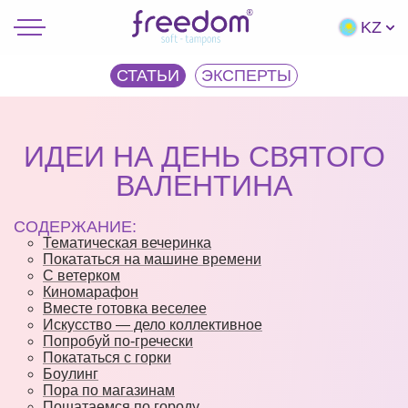
KZ
СТАТЬИ
ЭКCПЕРТЫ
ИДЕИ НА ДЕНЬ СВЯТОГО
ВАЛЕНТИНА
СОДЕРЖАНИЕ:
Тематическая вечеринка
Покататься на машине времени
С ветерком
Киномарафон
Вместе готовка веселее
Искусство — дело коллективное
Попробуй по-гречески
Покататься с горки
Боулинг
Пора по магазинам
Пошатаемся по городу