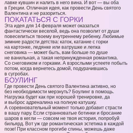
лавке кувшин и налить в него вина. И вот — вы оба
в Греции. Отличная идея, как провести День святого
Валентина и не разориться.
ПОКАТАТЬСЯ С ГОРКИ
Эта идея для 14 февраля может оказаться
фантастически веселой, ведь она позволит от души
повеселиться твоему внутреннему ребенку. Любимые
зимние радости детства: каток, катание с горки
на картонке, ледянке или ватрушке и лепка
снеговика — может быть, вам больше по душе
не ванильная, а такая непринужденная романтика.
Со снеговиком и горками. А взрослыми успеете побыть
потом, когда вернетесь домой, подурачившись
в сугробах.
БОУЛИНГ
Где провести День святого Валентина активно, но
без необходимости мерзнуть? Боулинг в помощь.
Нагрузка будет как при хорошей тренировке, да
и выброс адреналина на полную катушку.
А соревновательный момент только добавит страсти
в вашу пару. Если странноватые ботинки и бросание
шаров в кегли — совсем не твоя история, попробуй
бильярд. Вот уж где романтическая эстетика в каждой
позе! При классном прогибе спины, можешь даже