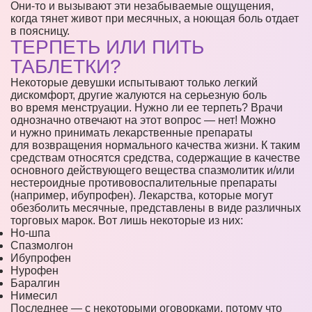
Они-то и вызывают эти незабываемые ощущения,
когда тянет живот при месячных, а ноющая боль отдает
в поясницу.
ТЕРПЕТЬ ИЛИ ПИТЬ
ТАБЛЕТКИ?
Некоторые девушки испытывают только легкий
дискомфорт, другие жалуются на серьезную боль
во время менструации. Нужно ли ее терпеть? Врачи
однозначно отвечают на этот вопрос — нет! Можно
и нужно принимать лекарственные препараты
для возвращения нормального качества жизни. К таким
средствам относятся средства, содержащие в качестве
основного действующего вещества спазмолитик и/или
нестероидные противовоспалительные препараты
(например, ибупрофен). Лекарства, которые могут
обезболить месячные, представлены в виде различных
торговых марок. Вот лишь некоторые из них:
Но-шпа
Спазмолгон
Ибупрофен
Нурофен
Баралгин
Нимесил
Последнее — с некоторыми оговорками, потому что