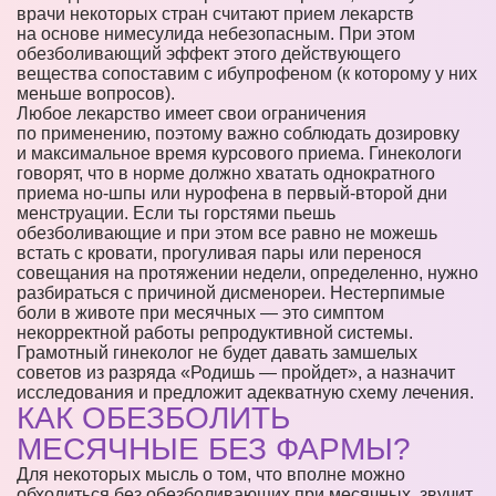
врачи некоторых стран считают прием лекарств
на основе нимесулида небезопасным. При этом
обезболивающий эффект этого действующего
вещества сопоставим с ибупрофеном (к которому у них
меньше вопросов).
Любое лекарство имеет свои ограничения
по применению, поэтому важно соблюдать дозировку
и максимальное время курсового приема. Гинекологи
говорят, что в норме должно хватать однократного
приема но-шпы или нурофена в первый-второй дни
менструации. Если ты горстями пьешь
обезболивающие и при этом все равно не можешь
встать с кровати, прогуливая пары или перенося
совещания на протяжении недели, определенно, нужно
разбираться с причиной дисменореи. Нестерпимые
боли в животе при месячных — это симптом
некорректной работы репродуктивной системы.
Грамотный гинеколог не будет давать замшелых
советов из разряда «Родишь — пройдет», а назначит
исследования и предложит адекватную схему лечения.
КАК ОБЕЗБОЛИТЬ
МЕСЯЧНЫЕ БЕЗ ФАРМЫ?
Для некоторых мысль о том, что вполне можно
обходиться без обезболивающих при месячных, звучит