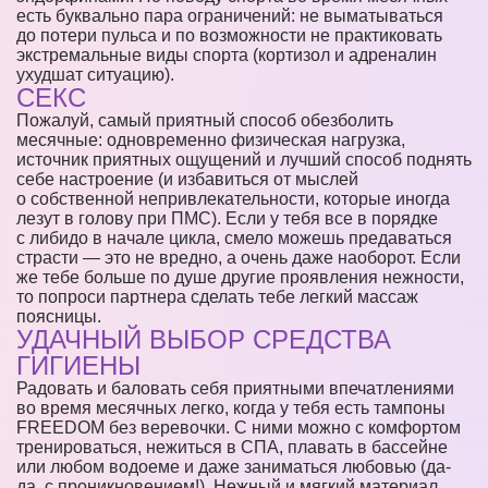
есть буквально пара ограничений: не выматываться
до потери пульса и по возможности не практиковать
экстремальные виды спорта (кортизол и адреналин
ухудшат ситуацию).
СЕКС
Пожалуй, самый приятный способ обезболить
месячные: одновременно физическая нагрузка,
источник приятных ощущений и лучший способ поднять
себе настроение (и избавиться от мыслей
о собственной непривлекательности, которые иногда
лезут в голову при ПМС). Если у тебя все в порядке
с либидо в начале цикла, смело можешь предаваться
страсти — это не вредно, а очень даже наоборот. Если
же тебе больше по душе другие проявления нежности,
то попроси партнера сделать тебе легкий массаж
поясницы.
УДАЧНЫЙ ВЫБОР СРЕДСТВА
ГИГИЕНЫ
Радовать и баловать себя приятными впечатлениями
во время месячных легко, когда у тебя есть тампоны
FREEDOM без веревочки. С ними можно с комфортом
тренироваться, нежиться в СПА, плавать в бассейне
или любом водоеме и даже заниматься любовью (да-
да, с проникновением!). Нежный и мягкий материал