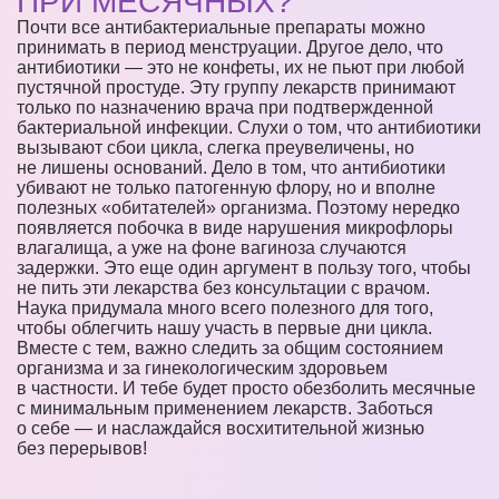
ПРИ МЕСЯЧНЫХ?
Почти все антибактериальные препараты можно
принимать в период менструации. Другое дело, что
антибиотики — это не конфеты, их не пьют при любой
пустячной простуде. Эту группу лекарств принимают
только по назначению врача при подтвержденной
бактериальной инфекции. Слухи о том, что антибиотики
вызывают сбои цикла, слегка преувеличены, но
не лишены оснований. Дело в том, что антибиотики
убивают не только патогенную флору, но и вполне
полезных «обитателей» организма. Поэтому нередко
появляется побочка в виде нарушения микрофлоры
влагалища, а уже на фоне вагиноза случаются
задержки. Это еще один аргумент в пользу того, чтобы
не пить эти лекарства без консультации с врачом.
Наука придумала много всего полезного для того,
чтобы облегчить нашу участь в первые дни цикла.
Вместе с тем, важно следить за общим состоянием
организма и за гинекологическим здоровьем
в частности. И тебе будет просто обезболить месячные
с минимальным применением лекарств. Заботься
о себе — и наслаждайся восхитительной жизнью
без перерывов!