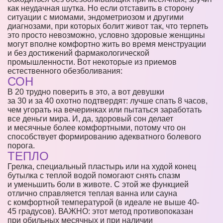
как неудачная шутка. Но если отставить в сторону
ситуации с миомами, эндометриозом и другими
диагнозами, при которых болит живот так, что терпеть
это просто невозможно, условно здоровые женщины
могут вполне комфортно жить во время менструации
и без достижений фармакологической
промышленности. Вот некоторые из приемов
естественного обезболивания:
СОН
В 20 трудно поверить в это, а вот девушки
за 30 и за 40 охотно подтвердят: лучше спать 8 часов,
чем угорать на вечеринках или пытаться заработать
все деньги мира. И, да, здоровый сон делает
и месячные более комфортными, потому что он
способствует формированию адекватного болевого
порога.
ТЕПЛО
Грелка, специальный пластырь или на худой конец
бутылка с теплой водой помогают снять спазм
и уменьшить боли в животе. С этой же функцией
отлично справляется теплая ванна или сауна
с комфортной температурой (в идеале не выше 40-
45 градусов). ВАЖНО: этот метод противопоказан
при обильных месячных и при наличии