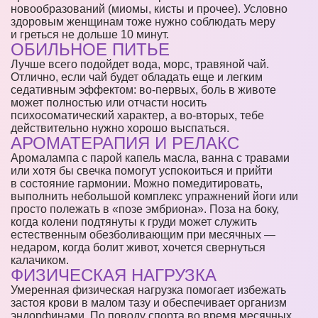
новообразований (миомы, кисты и прочее). Условно
здоровым женщинам тоже нужно соблюдать меру
и греться не дольше 10 минут.
ОБИЛЬНОЕ ПИТЬЕ
Лучше всего подойдет вода, морс, травяной чай.
Отлично, если чай будет обладать еще и легким
седативным эффектом: во-первых, боль в животе
может полностью или отчасти носить
психосоматический характер, а во-вторых, тебе
действительно нужно хорошо выспаться.
АРОМАТЕРАПИЯ И РЕЛАКС
Аромалампа с парой капель масла, ванна с травами
или хотя бы свечка помогут успокоиться и прийти
в состояние гармонии. Можно помедитировать,
выполнить небольшой комплекс упражнений йоги или
просто полежать в «позе эмбриона». Поза на боку,
когда колени подтянуты к груди может служить
естественным обезболивающим при месячных —
недаром, когда болит живот, хочется свернуться
калачиком.
ФИЗИЧЕСКАЯ НАГРУЗКА
Умеренная физическая нагрузка помогает избежать
застоя крови в малом тазу и обеспечивает организм
эндорфинами. По поводу спорта во время месячных