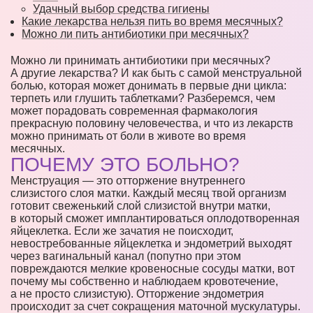
Удачный выбор средства гигиены
Какие лекарства нельзя пить во время месячных?
Можно ли пить антибиотики при месячных?
Можно ли принимать антибиотики при месячных?
А другие лекарства? И как быть с самой менструальной
болью, которая может донимать в первые дни цикла:
терпеть или глушить таблетками? Разберемся, чем
может порадовать современная фармакология
прекрасную половину человечества, и что из лекарств
можно принимать от боли в животе во время
месячных.
ПОЧЕМУ ЭТО БОЛЬНО?
Менструация — это отторжение внутреннего
слизистого слоя матки. Каждый месяц твой организм
готовит свеженький слой слизистой внутри матки,
в который сможет имплантироваться оплодотворенная
яйцеклетка. Если же зачатия не поисходит,
невостребованные яйцеклетка и эндометрий выходят
через вагинальный канал (попутно при этом
повреждаются мелкие кровеносные сосуды матки, вот
почему мы собственно и наблюдаем кровотечение,
а не просто слизистую). Отторжение эндометрия
происходит за счет сокращения маточной мускулатуры.