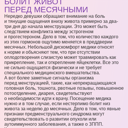
БОЛИТ ЖИВОТ
ПЕРЕД МЕСЯЧНЫМИ
Нередко девушки обращают внимание на боль
и тянущие ощущения внизу живота примерно за два-
три дня до начала менструации. Это может быть
следствием конфликта между эстрогеном
и прогестероном. Дело в том, что количество каждого
из этих гормонов ощутимо меняется в преддверии
месячных. Небольшой дискомфорт медики относят
к норме и объясняют тем, что при отсутствии
оплодотворения слизистую может травмировать как
прикрепление, так и открепление яйцеклетки. Все это
не сильно ощущается физически и не требует
специального медицинского вмешательства.
А вот более заметные сигналы организма
перед менструацией, такие, как непрекращающаяся
головная боль, тошнота, рвотные позывы, повышенное
потоотделение, диарея, свидетельствуют
о необходимости идти к врачу. Посещение медика
нужно и в том случае, если нестерпимо болит низ
живота за неделю до месячных. Дело в том, что явные
признаки предменструального синдрома могут
свидетельствовать о развитии опухоли или
аутоиммунного заболевания, а также о ЗППП.