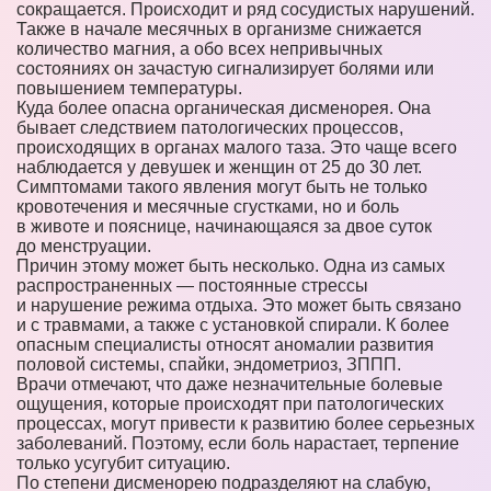
сокращается. Происходит и ряд сосудистых нарушений.
Также в начале месячных в организме снижается
количество магния, а обо всех непривычных
состояниях он зачастую сигнализирует болями или
повышением температуры.
Куда более опасна органическая дисменорея. Она
бывает следствием патологических процессов,
происходящих в органах малого таза. Это чаще всего
наблюдается у девушек и женщин от 25 до 30 лет.
Симптомами такого явления могут быть не только
кровотечения и месячные сгустками, но и боль
в животе и пояснице, начинающаяся за двое суток
до менструации.
Причин этому может быть несколько. Одна из самых
распространенных — постоянные стрессы
и нарушение режима отдыха. Это может быть связано
и с травмами, а также с установкой спирали. К более
опасным специалисты относят аномалии развития
половой системы, спайки, эндометриоз, ЗППП.
Врачи отмечают, что даже незначительные болевые
ощущения, которые происходят при патологических
процессах, могут привести к развитию более серьезных
заболеваний. Поэтому, если боль нарастает, терпение
только усугубит ситуацию.
По степени дисменорею подразделяют на слабую,