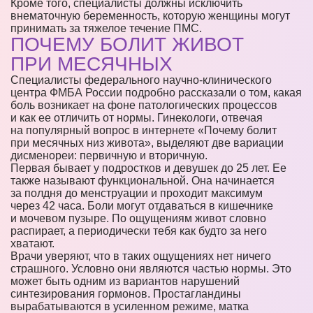
Кроме того, специалисты должны исключить
внематочную беременность, которую женщины могут
принимать за тяжелое течение ПМС.
ПОЧЕМУ БОЛИТ ЖИВОТ
ПРИ МЕСЯЧНЫХ
Специалисты федерального научно-клинического
центра ФМБА России подробно рассказали о том, какая
боль возникает на фоне патологических процессов
и как ее отличить от нормы. Гинекологи, отвечая
на популярный вопрос в интернете «Почему болит
при месячных низ живота», выделяют две вариации
дисменореи: первичную и вторичную.
Первая бывает у подростков и девушек до 25 лет. Ее
также называют функциональной. Она начинается
за полдня до менструации и проходит максимум
через 42 часа. Боли могут отдаваться в кишечнике
и мочевом пузыре. По ощущениям живот словно
распирает, а периодически тебя как будто за него
хватают.
Врачи уверяют, что в таких ощущениях нет ничего
страшного. Условно они являются частью нормы. Это
может быть одним из вариантов нарушений
синтезирования гормонов. Простагландины
вырабатываются в усиленном режиме, матка