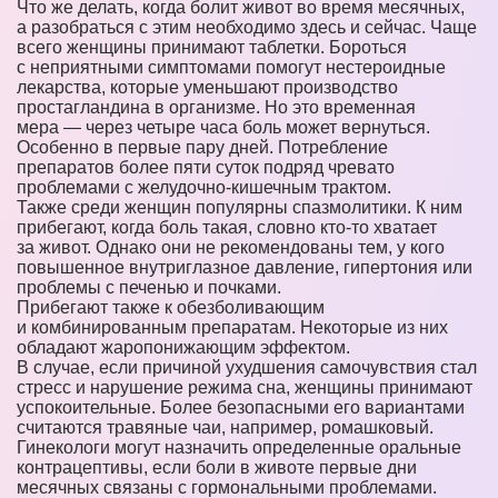
Что же делать, когда болит живот во время месячных,
а разобраться с этим необходимо здесь и сейчас. Чаще
всего женщины принимают таблетки. Бороться
с неприятными симптомами помогут нестероидные
лекарства, которые уменьшают производство
простагландина в организме. Но это временная
мера — через четыре часа боль может вернуться.
Особенно в первые пару дней. Потребление
препаратов более пяти суток подряд чревато
проблемами с желудочно-кишечным трактом.
Также среди женщин популярны спазмолитики. К ним
прибегают, когда боль такая, словно кто-то хватает
за живот. Однако они не рекомендованы тем, у кого
повышенное внутриглазное давление, гипертония или
проблемы с печенью и почками.
Прибегают также к обезболивающим
и комбинированным препаратам. Некоторые из них
обладают жаропонижающим эффектом.
В случае, если причиной ухудшения самочувствия стал
стресс и нарушение режима сна, женщины принимают
успокоительные. Более безопасными его вариантами
считаются травяные чаи, например, ромашковый.
Гинекологи могут назначить определенные оральные
контрацептивы, если боли в животе первые дни
месячных связаны с гормональными проблемами.